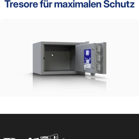
Tresore
für
maximalen
Schutz
Reiher Sicherheitssysteme